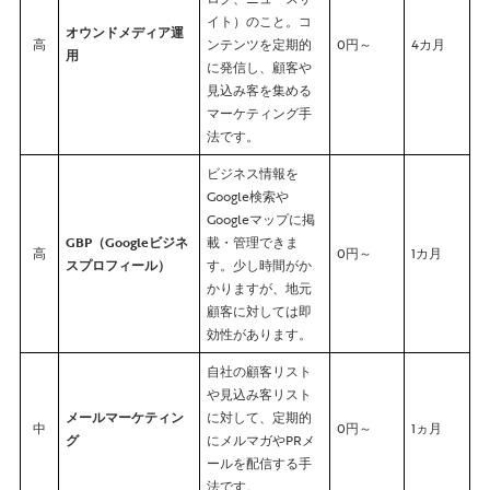
イト）のこと。コ
オウンドメディア運
高
ンテンツを定期的
0円～
4カ月
用
に発信し、顧客や
見込み客を集める
マーケティング手
法です。
ビジネス情報を
Google検索や
Googleマップに掲
GBP（Googleビジネ
載・管理できま
高
0円～
1カ月
スプロフィール）
す。少し時間がか
かりますが、地元
顧客に対しては即
効性があります。
自社の顧客リスト
や見込み客リスト
メールマーケティン
に対して、定期的
中
0円～
1ヵ月
グ
にメルマガやPRメ
ールを配信する手
法です。