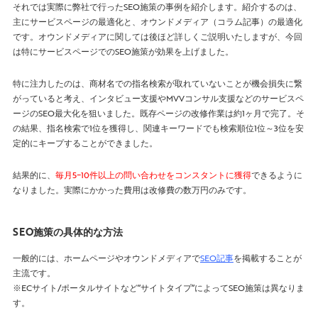
それでは実際に弊社で行ったSEO施策の事例を紹介します。紹介するのは、
主にサービスページの最適化と、オウンドメディア（コラム記事）の最適化
です。オウンドメディアに関しては後ほど詳しくご説明いたしますが、今回
は特にサービスページでのSEO施策が効果を上げました。
特に注力したのは、商材名での指名検索が取れていないことが機会損失に繋
がっていると考え、インタビュー支援やMVVコンサル支援などのサービスペ
ージのSEO最大化を狙いました。既存ページの改修作業は約1ヶ月で完了。そ
の結果、指名検索で1位を獲得し、関連キーワードでも検索順位1位～3位を安
定的にキープすることができました。
結果的に、
毎月5~10件以上の問い合わせをコンスタントに獲得
できるように
なりました。実際にかかった費用は改修費の数万円のみです。
SEO施策の具体的な方法
一般的には、ホームページやオウンドメディアで
SEO記事
を掲載することが
主流です。
※ECサイト/ポータルサイトなど”サイトタイプ”によってSEO施策は異なりま
す。