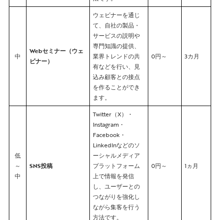
ウェビナーを通じ
て、自社の製品・
サービスの説明や
専門知識の提供、
Webセミナー（ウェ
中
業界トレンドの共
0円～
3カ月
ビナー）
有などを行い、見
込み顧客との接点
を作ることができ
ます。
Twitter（X）・
Instagram・
Facebook・
LinkedInなどのソ
低
ーシャルメディア
～
SNS投稿
プラットフォーム
0円～
1ヵ月
中
上で情報を発信
し、ユーザーとの
つながりを強化し
ながら集客を行う
方法です。