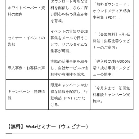
ダウンロード可能な資
「無料ダウンロード：
ホワイトペーパー・資
料を配信し、さらに深
オウンドメディア成功
料の案内
い関心を持つ見込み客
事例集（PDF）」
を育成。
イベントの告知や参加
「【参加無料】○月○日
セミナー・イベントの
募集をメールで行うこ
開催｜集客改善ウェビ
告知
とで、リアルタイムな
ナーのご案内」
集客が可能。
実際の活用事例を紹介
「導入後CV数が300%
導入事例・お客様の声
し、自社サービスの信
増！成功事例インタビ
頼性や有用性を訴求。
ュー公開中」
限定キャンペーンやお
「今月末まで！初回無
キャンペーン・特典情
得な情報を配信し、行
料相談キャンペーン実
報
動喚起（CV）につな
施中」
げる。
【無料】Webセミナー（ウェビナー）