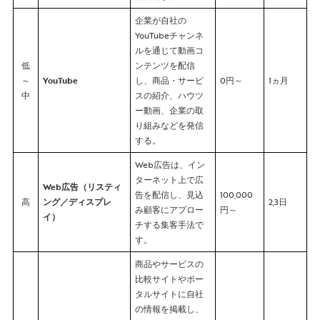
企業が自社の
YouTubeチャンネ
ルを通じて動画コ
低
ンテンツを配信
～
YouTube
し、商品・サービ
0円～
1ヵ月
中
スの紹介、ハウツ
ー動画、企業の取
り組みなどを発信
する。
Web広告は、イン
ターネット上で広
Web広告（リスティ
告を配信し、見込
100,000
高
ング／ディスプレ
2,3日
み顧客にアプロー
円～
イ）
チする集客手法で
す。
商品やサービスの
比較サイトやポー
タルサイトに自社
の情報を掲載し、