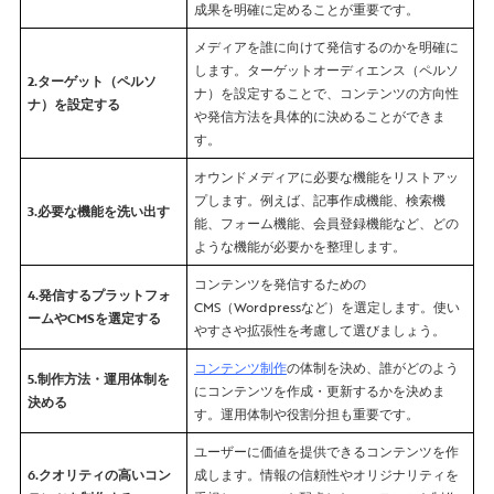
成果を明確に定めることが重要です。
メディアを誰に向けて発信するのかを明確に
します。ターゲットオーディエンス（ペルソ
2.ターゲット（ペルソ
ナ）を設定することで、コンテンツの方向性
ナ）を設定する
や発信方法を具体的に決めることができま
す。
オウンドメディアに必要な機能をリストアッ
プします。例えば、記事作成機能、検索機
3.必要な機能を洗い出す
能、フォーム機能、会員登録機能など、どの
ような機能が必要かを整理します。
コンテンツを発信するための
4.発信するプラットフォ
CMS（Wordpressなど）を選定します。使い
ームやCMSを選定する
やすさや拡張性を考慮して選びましょう。
コンテンツ制作
の体制を決め、誰がどのよう
5.制作方法・運用体制を
にコンテンツを作成・更新するかを決めま
決める
す。運用体制や役割分担も重要です。
ユーザーに価値を提供できるコンテンツを作
6.クオリティの高いコン
成します。情報の信頼性やオリジナリティを