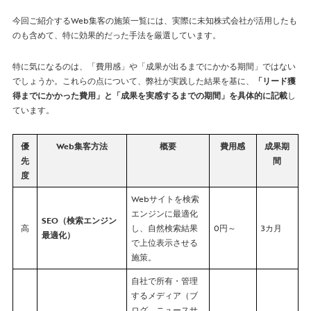
今回ご紹介するWeb集客の施策一覧には、実際に未知株式会社が活用したも
のも含めて、特に効果的だった手法を厳選しています。
特に気になるのは、「費用感」や「成果が出るまでにかかる期間」ではない
でしょうか。これらの点について、弊社が実践した結果を基に、
「リード獲
得までにかかった費用」と「成果を実感するまでの期間」を具体的に記載
し
ています。
優
Web集客方法
概要
費用感
成果期
先
間
度
Webサイトを検索
エンジンに最適化
SEO（検索エンジン
高
し、自然検索結果
0円～
3カ月
最適化）
で上位表示させる
施策。
自社で所有・管理
するメディア（ブ
ログ、ニュースサ