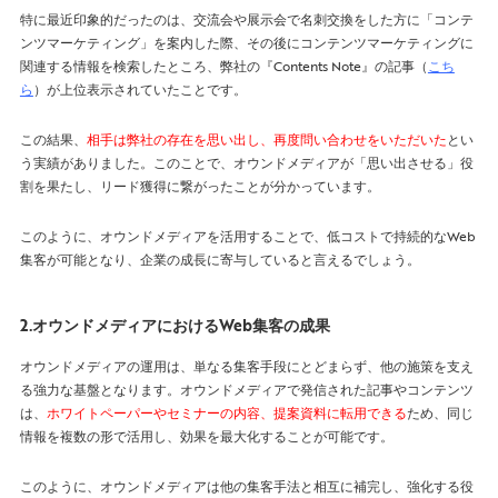
特に最近印象的だったのは、交流会や展示会で名刺交換をした方に「コンテ
ンツマーケティング」を案内した際、その後にコンテンツマーケティングに
関連する情報を検索したところ、弊社の『Contents Note』の記事（
こち
ら
）が上位表示されていたことです。
この結果、
相手は弊社の存在を思い出し、再度問い合わせをいただいた
とい
う実績がありました。このことで、オウンドメディアが「思い出させる」役
割を果たし、リード獲得に繋がったことが分かっています。
このように、オウンドメディアを活用することで、低コストで持続的なWeb
集客が可能となり、企業の成長に寄与していると言えるでしょう。
2.オウンドメディアにおけるWeb集客の成果
オウンドメディアの運用は、単なる集客手段にとどまらず、他の施策を支え
る強力な基盤となります。オウンドメディアで発信された記事やコンテンツ
は、
ホワイトペーパーやセミナーの内容、提案資料に転用できる
ため、同じ
情報を複数の形で活用し、効果を最大化することが可能です。
このように、オウンドメディアは他の集客手法と相互に補完し、強化する役