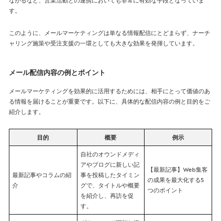
ながるなど、営業活動との連携においても非常に有効な手段となっていま
す。
このように、メールマーケティングは単なる情報配信にとどまらず、ナーチ
ャリング施策や受注支援の一環としても大きな効果を発揮しています。
メール配信内容の例とポイント
メールマーケティングを効果的に活用するためには、相手にとって価値のあ
る情報を届けることが重要です。以下に、具体的な配信内容の例と目的をご
紹介します。
目的
概要
例示
自社のオウンドメディ
アやブログに新しい記
【最新記事】Web集客
最新記事やコラムの紹
事を投稿したタイミン
の成果を最大化する5
介
グで、タイトルや概要
つのポイント
を紹介し、再訪を促
す。