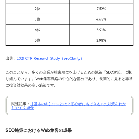
2位
7.52%
3位
4.68%
4位
3.91%
5位
2.98%
出典：
2021 CTR Research Study（seoClarity）
このことから、多くの企業が検索順位を上げるための施策「SEO対策」に取
り組んでいます。Web集客戦略の中心的な部分であり、長期的に見ると非常
に投資対効果の高い施策です。
関連記事：
【基本のキ】SEOとは？初心者にもできる13の対策をわか
りやすく紹介
SEO施策におけるWeb集客の成果