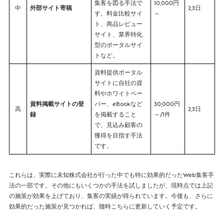
集客を図る手法で
10,000円
中
外部サイト寄稿
2,3日
す。料金比較サイ
～
ト、商品レビュー
サイト、業界特化
型のポータルサイ
トなど。
資料提供ポータル
サイトに自社の資
料やホワイトペー
資料掲載サイトの登
パー、eBookなど
30,000円
高
2,3日
録
を掲載すること
～/1件
で、見込み顧客の
獲得を目指す手法
です。
これらは、実際に未知株式会社が行った中でも特に効果的だったWeb集客手
法の一部です。その他にもいくつかの手法を試しましたが、現時点では上記
の施策が効果を上げており、集客の実績が得られています。今後も、さらに
効果的だった施策が見つかれば、随時こちらに更新していく予定です。