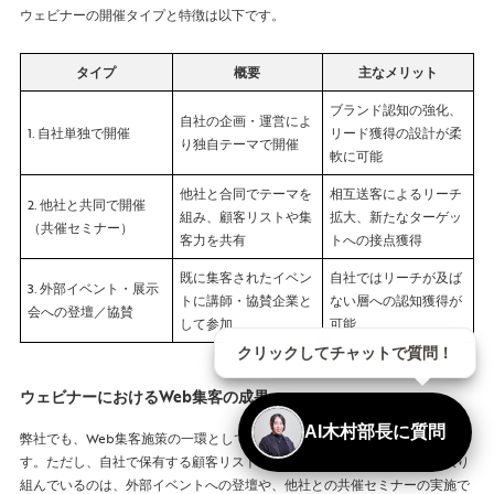
ウェビナーの開催タイプと特徴は以下です。
タイプ
概要
主なメリット
ブランド認知の強化、
自社の企画・運営によ
1. 自社単独で開催
リード獲得の設計が柔
り独自テーマで開催
軟に可能
他社と合同でテーマを
相互送客によるリーチ
2. 他社と共同で開催
組み、顧客リストや集
拡大、新たなターゲッ
（共催セミナー）
客力を共有
トへの接点獲得
既に集客されたイベン
自社ではリーチが及ば
3. 外部イベント・展示
トに講師・協賛企業と
ない層への認知獲得が
会への登壇／協賛
して参加
可能
クリックしてチャットで質問！
ウェビナーにおけるWeb集客の成果
AI木村部長に質問
弊社でも、Web集客施策の一環としてウェビナーを積極的に実施していま
す。ただし、自社で保有する顧客リストが決して多くはないため、主に取り
組んでいるのは、外部イベントへの登壇や、他社との共催セミナーの実施で