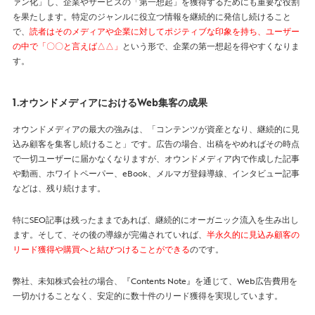
ァン化」し、企業やサービスの「第一想起」を獲得するためにも重要な役割
を果たします。特定のジャンルに役立つ情報を継続的に発信し続けること
で、
読者はそのメディアや企業に対してポジティブな印象を持ち、ユーザー
の中で「〇〇と言えば△△」
という形で、企業の第一想起を得やすくなりま
す。
1.オウンドメディアにおけるWeb集客の成果
オウンドメディアの最大の強みは、「コンテンツが資産となり、継続的に見
込み顧客を集客し続けること」です。広告の場合、出稿をやめればその時点
で一切ユーザーに届かなくなりますが、オウンドメディア内で作成した記事
や動画、ホワイトペーパー、eBook、メルマガ登録導線、インタビュー記事
などは、残り続けます。
特にSEO記事は残ったままであれば、継続的にオーガニック流入を生み出し
ます。そして、その後の導線が完備されていれば、
半永久的に見込み顧客の
リード獲得や購買へと結びつけることができる
のです。
弊社、未知株式会社の場合、『Contents Note』を通じて、Web広告費用を
一切かけることなく、安定的に数十件のリード獲得を実現しています。