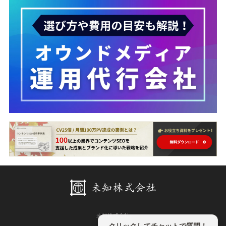
未知株式会社
クリックしてチャットで質問！