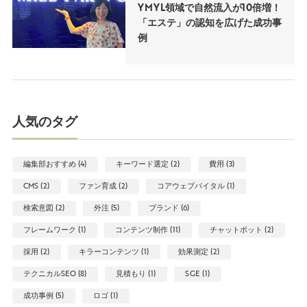
YMYL領域で自然流入が10倍増！
「エステ」の認知を広げた成功事
例
人気のタグ
編集部おすすめ (4)
キーワード選定 (2)
費用 (3)
CMS (2)
ファン育成 (2)
コアウェブバイタル (1)
検索意図 (2)
外注 (5)
ブランド (6)
フレームワーク (1)
コンテンツ制作 (11)
チャットボット (2)
採用 (2)
キラーコンテンツ (1)
効果測定 (2)
テクニカルSEO (8)
見積もり (1)
SGE (1)
成功事例 (5)
ロゴ (1)