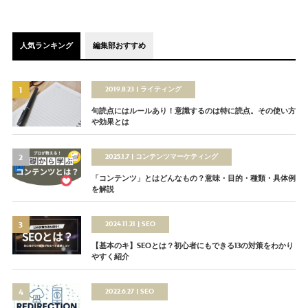
人気ランキング
編集部おすすめ
2019.8.23
ライティング
句読点にはルールあり！意識するのは特に読点。その使い方
や効果とは
2025.1.7
コンテンツマーケティング
「コンテンツ」とはどんなもの？意味・目的・種類・具体例
を解説
2024.11.21
SEO
【基本のキ】SEOとは？初心者にもできる13の対策をわかり
やすく紹介
2022.6.27
SEO