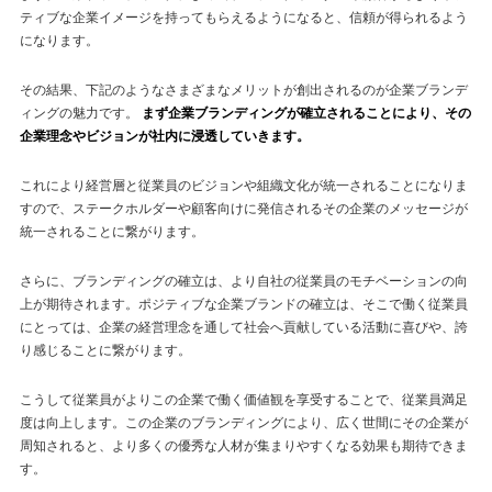
ティブな企業イメージを持ってもらえるようになると、信頼が得られるよう
になります。
その結果、下記のようなさまざまなメリットが創出されるのが企業ブランデ
ィングの魅力です。
まず企業ブランディングが確立されることにより、その
企業理念やビジョンが社内に浸透していきます。
これにより経営層と従業員のビジョンや組織文化が統一されることになりま
すので、ステークホルダーや顧客向けに発信されるその企業のメッセージが
統一されることに繋がります。
さらに、ブランディングの確立は、より自社の従業員のモチベーションの向
上が期待されます。ポジティブな企業ブランドの確立は、そこで働く従業員
にとっては、企業の経営理念を通して社会へ貢献している活動に喜びや、誇
り感じることに繋がります。
こうして従業員がよりこの企業で働く価値観を享受することで、従業員満足
度は向上します。この企業のブランディングにより、広く世間にその企業が
周知されると、より多くの優秀な人材が集まりやすくなる効果も期待できま
す。