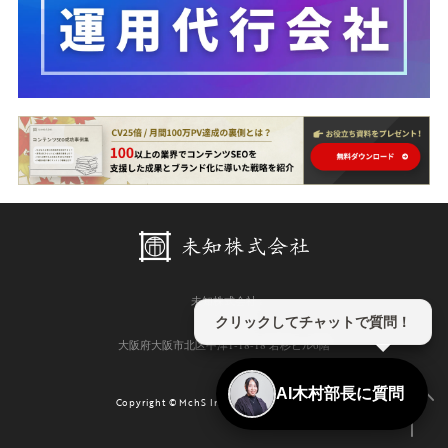
未知株式会社
クリックしてチャットで質問！
〒531-0071
大阪府大阪市北区中津1-18-18 若杉ビル6階
AI木村部長に質問
Copyright © MchS Inc. All Rights Reserved.