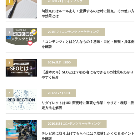
2019.8.23
ライティング
句読点にはルールあり！意識するのは特に読点。その使い方
や効果とは
2025.1.7
コンテンツマーケティング
「コンテンツ」とはどんなもの？意味・目的・種類・具体例
を解説
2024.11.21
SEO
【基本のキ】SEOとは？初心者にもできる13の対策をわかり
やすく紹介
2022.6.27
SEO
リダイレクトはURL変更時に重要な作業！やり方・種類・設
定方法を解説
2020.8.5
コンテンツマーケティング
テレビ局に取り上げてもらうには？取材したくなるポイント
を解説