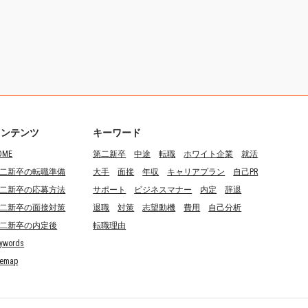
コンテンツ
キーワード
OME
第二新卒
中途
転職
ホワイト企業
就活
二新卒の転職準備
大手
面接
年収
キャリアプラン
自己PR
二新卒の応募方法
サポート
ビジネスマナー
内定
辞退
二新卒の面接対策
退職
対策
志望動機
費用
自己分析
二新卒の内定後
転職理由
ywords
temap