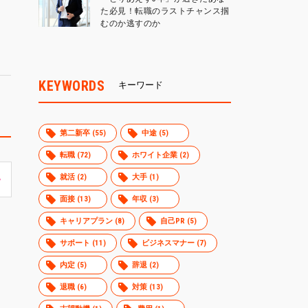
た必見！転職のラストチャンス掴
むのか逃すのか
KEYWORDS
キーワード
第二新卒 (55)
中途 (5)
転職 (72)
ホワイト企業 (2)
就活 (2)
大手 (1)
面接 (13)
年収 (3)
キャリアプラン (8)
自己PR (5)
サポート (11)
ビジネスマナー (7)
内定 (5)
辞退 (2)
退職 (6)
対策 (13)