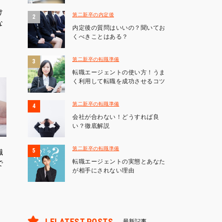
け
第二新卒の内定後
な
内定後の質問はいいの？聞いてお
くべきことはある？
第二新卒の転職準備
転職エージェントの使い方！うま
く利用して転職を成功させるコツ
第二新卒の転職準備
会社が合わない！どうすれば良
い？徹底解説
第二新卒の転職準備
職
転職エージェントの実態とあなた
で
が相手にされない理由
LELATEST POSTS
最新記事