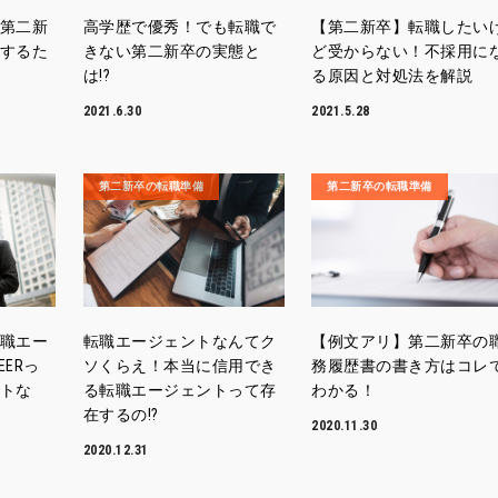
第二新
高学歴で優秀！でも転職で
【第二新卒】転職したい
するた
きない第二新卒の実態と
ど受からない！不採用に
は!?
る原因と対処法を解説
2021.6.30
2021.5.28
第二新卒の転職準備
第二新卒の転職準備
職エー
転職エージェントなんてク
【例文アリ】第二新卒の
EERっ
ソくらえ！本当に信用でき
務履歴書の書き方はコレ
トな
る転職エージェントって存
わかる！
在するの!?
2020.11.30
2020.12.31