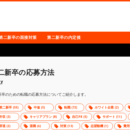
第二新卒の面接対策
第二新卒の内定後
二新卒の応募方法
LY
新卒のための転職の応募方法についてご紹介します。
第二新卒 (55)
中途 (5)
転職 (72)
ホワイト企業 (2)
年収 (3)
キャリアプラン (8)
自己PR (5)
サポート (11)
辞退 (2)
退職 (6)
対策 (13)
志望動機 (1)
費用 