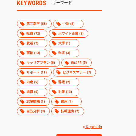
KEYWORDS
キーワード
第二新卒 (55)
中途 (5)
転職 (72)
ホワイト企業 (2)
就活 (2)
大手 (1)
面接 (13)
年収 (3)
キャリアプラン (8)
自己PR (5)
サポート (11)
ビジネスマナー (7)
内定 (5)
辞退 (2)
退職 (6)
対策 (13)
志望動機 (1)
費用 (1)
自己分析 (3)
転職理由 (2)
Keywords