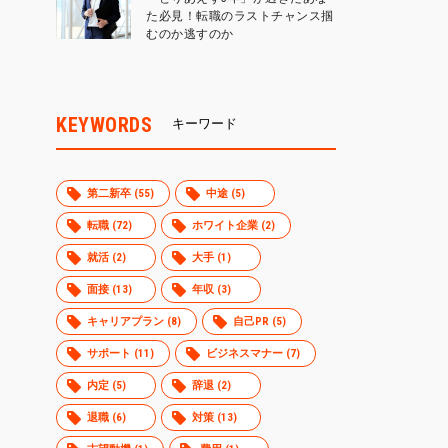
た必見！転職のラストチャンス掴
むのか逃すのか
KEYWORDS
キーワード
第二新卒 (55)
中途 (5)
転職 (72)
ホワイト企業 (2)
就活 (2)
大手 (1)
面接 (13)
年収 (3)
キャリアプラン (8)
自己PR (5)
サポート (11)
ビジネスマナー (7)
内定 (5)
辞退 (2)
退職 (6)
対策 (13)