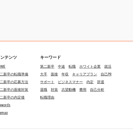
コンテンツ
キーワード
OME
第二新卒
中途
転職
ホワイト企業
就活
二新卒の転職準備
大手
面接
年収
キャリアプラン
自己PR
二新卒の応募方法
サポート
ビジネスマナー
内定
辞退
二新卒の面接対策
退職
対策
志望動機
費用
自己分析
二新卒の内定後
転職理由
ywords
temap