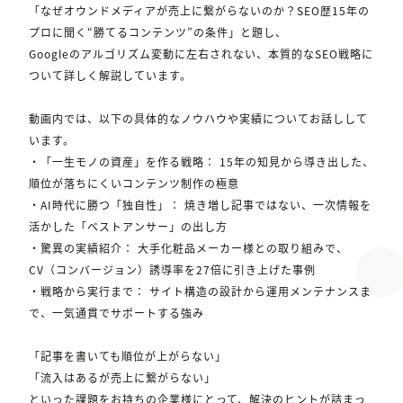
「なぜオウンドメディアが売上に繋がらないのか？SEO歴15年の
プロに聞く“勝てるコンテンツ”の条件」と題し、
Googleのアルゴリズム変動に左右されない、本質的なSEO戦略に
ついて詳しく解説しています。
動画内では、以下の具体的なノウハウや実績についてお話しして
います。
・「一生モノの資産」を作る戦略： 15年の知見から導き出した、
順位が落ちにくいコンテンツ制作の極意
・AI時代に勝つ「独自性」： 焼き増し記事ではない、一次情報を
活かした「ベストアンサー」の出し方
・驚異の実績紹介： 大手化粧品メーカー様との取り組みで、
CV（コンバージョン）誘導率を27倍に引き上げた事例
・戦略から実行まで： サイト構造の設計から運用メンテナンスま
で、一気通貫でサポートする強み
「記事を書いても順位が上がらない」
「流入はあるが売上に繋がらない」
といった課題をお持ちの企業様にとって、解決のヒントが詰まっ