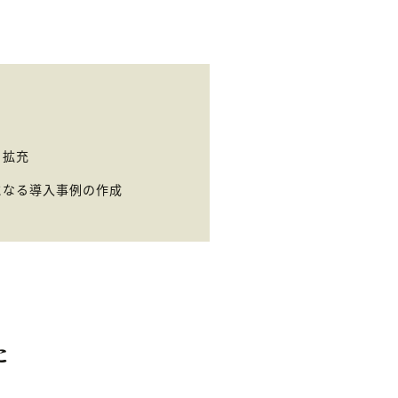
と拡充
になる導入事例の作成
た