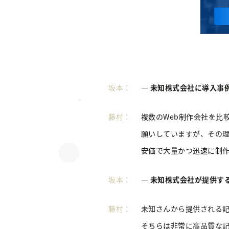
坂本：
― 未知株式会社に導入事
藤村：
複数のWeb制作会社を比
願いしていますが、その
安価で大量かつ迅速に制
坂本：
― 未知株式会社が提供す
藤村：
未知さんから提供される
そちらは非常に高品質な