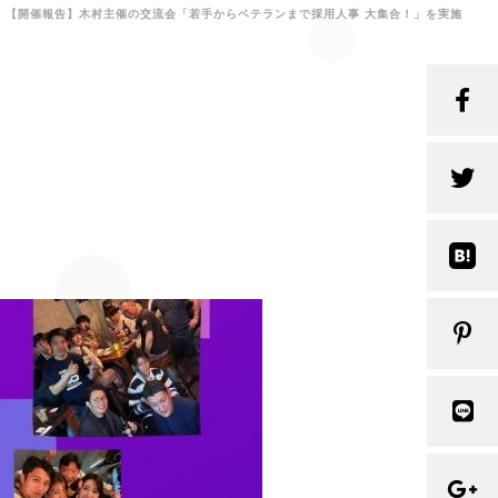
【開催報告】木村主催の交流会「若手からベテランまで採用人事 大集合！」を実施